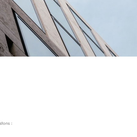
s
stons :