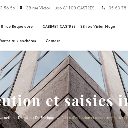
3 56 56
38 rue Victor Hugo 81100 CASTRES
05 63 78
 8 rue Roquelaure
CABINET CASTRES – 38 rue Victor Hugo
Ventes aux enchères
Contact
cution et saisies 
Accueil
Domaines De Pratique
Voies d’exécution et saisies immobilières