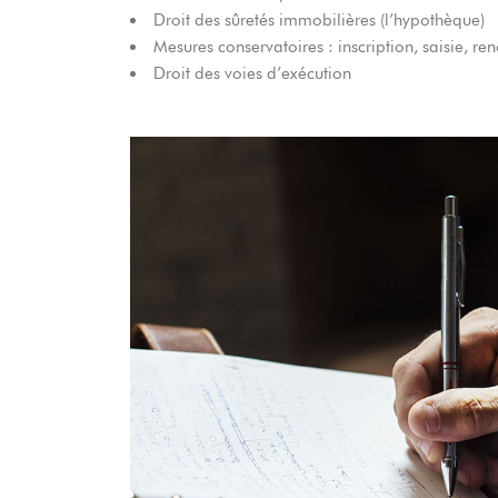
Droit des sûretés immobilières (l’hypothèque)
Mesures conservatoires : inscription, saisie, 
Droit des voies d’exécution