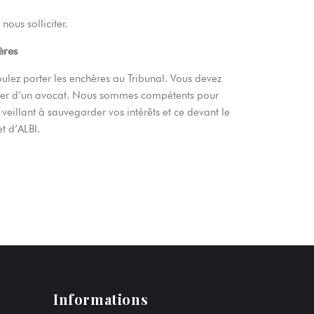
nous solliciter.
ères
oulez porter les enchères au Tribunal. Vous devez
ister d’un avocat. Nous sommes compétents pour
veillant à sauvegarder vos intérêts et ce devant le
t d’ALBI.
Informations