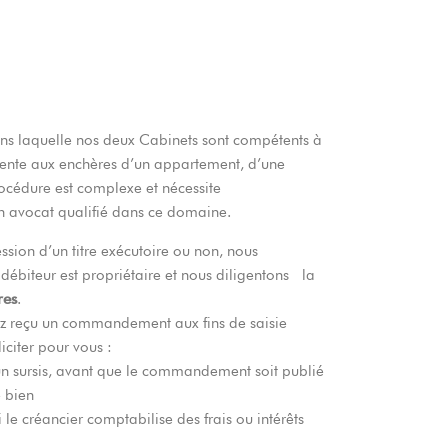
ns laquelle nos deux Cabinets sont compétents à
vente aux enchères d’un appartement, d’une
rocédure est complexe et nécessite
un avocat qualifié dans ce domaine.
sion d’un titre exécutoire ou non, nous
 débiteur est propriétaire et nous diligentons la
res
.
z reçu un commandement aux fins de saisie
citer pour vous :
un sursis, avant que le commandement soit publié
e bien
i le créancier comptabilise des frais ou intérêts