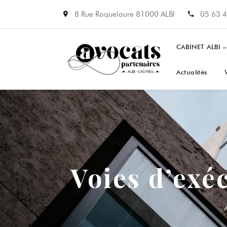
8 Rue Roquelaure 81000 ALBI
05 63 4
CABINET ALBI –
Actualités
Voies d’exé