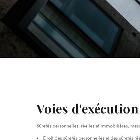
Voies d'exécution
Sûretés personnelles, réelles et immobilières, mes
Droit des sûretés personnelles et des sûretés ré